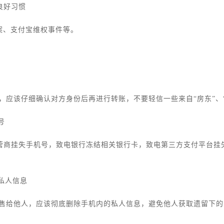
养良好习惯
万案、支付宝维权事件等。
，应该仔细确认对方身份后再进行转账，不要轻信一些来自“房东”、“
号
运营商挂失手机号，致电银行冻结相关银行卡，致电第三方支付平台挂
私人信息
售给他人，应该彻底删除手机内的私人信息，避免他人获取遗留下的