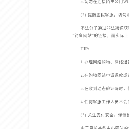
3.切勿在连接陌生公用
(2) 提防虚假客服，切
不法分子通过非法渠道获
“钓鱼网站”的链接。而实际
TIP:
1.办理网络购物、网络
2.在购物网站申请退款
3.在收到动态验证码时
4.任何客服工作人员不
(3) 关注支付安全，谨
由于目前某些中小网站的