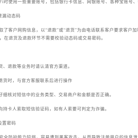
WiFi时使用一些重要账号，包括银行卡信息、网银账号、各种宝账号
勿泄漏动态码
取了客户网购信息，以“退款”或“退货”为由电话联系客户要求客户
上，在退货及退款环节不需要校验动态码或交易密码。
退货、退款等业务时请认清官方渠道。
或退货时，与官方客服联系后进行操作
，仔细核对短信中的业务类型、交易商户和金额是否正确。
会向持卡人索取短信验证码，如有人索要可判定为诈骗。
慎设置密码
安全防护能力较弱，容易遭到黑客攻击，从而导致注册用户的信息泄