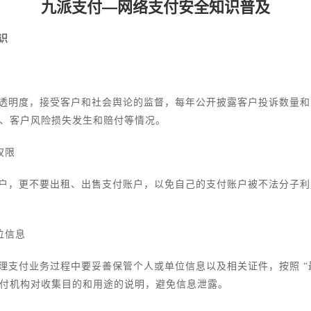
九派支付—网络支付安全知识普及
识
透明度，接受客户和社会舆论的监督，每年公开披露客户投诉数量和
、客户风险损失发生和赔付等情况。
权限
户，更不要出租、出售支付账户，以免自己的支付账户被不法分子利
位信息
理支付业务过程中要妥善保管个人或单位信息以及相关证件，按照 “
付机构对收集目的和用途的说明，避免信息泄露。