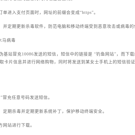
订单进入支付页面时，网址的前缀会变成“https”。
件，并定期更新杀毒软件，防范电脑和移动终端受到恶意攻击或病毒的
防木马病毒
基站冒充10086发送的短信，短信中的链接是 “钓鱼网站”，而下
取卡片信息并进行网络购物，同时将发送到某女士手机上的短信验
站”冒充任意号码发送短信。
件，定期杀毒并定期更新系统补丁，保护移动终端安全。
官方网站进行下载。