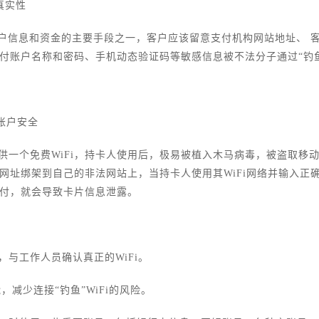
真实性
客户信息和资金的主要手段之一，客户应该留意支付机构网站地址、 
付账户名称和密码、手机动态验证码等敏感信息被不法分子通过“钓
护账户安全
供一个免费WiFi，持卡人使用后，极易被植入木马病毒，被盗取移
网址绑架到自己的非法网站上，当持卡人使用其WiFi网络并输入正
付，就会导致卡片信息泄露。
前，与工作人员确认真正的WiFi。
能，减少连接“钓鱼”WiFi的风险。