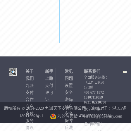
关于
新手
常见
联系我们
全国服务热线 ：
我们
上路
问题
（工作日9:30-
九派
支付
设置
17:30）
支付
许可
安全
400-677-1872
13107119059
合作
证
密码
0731-82930780
商户
账户
版权所有 © 2014-2020 九派天下支付有限公司
ICP证 ：湘ICP备
投诉邮箱：
支付
安全
18011002号-1
湘公网安备 43010502000578号
service@jiupaipay.com
服务
保障
合作邮箱：
协议
反洗