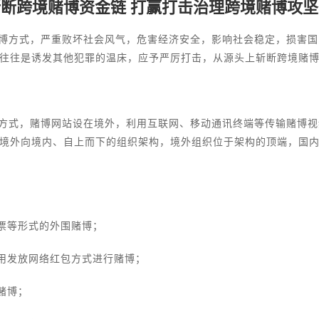
斩断跨境赌博资金链 打赢打击治理跨境赌博攻坚
博方式，严重败坏社会风气，危害经济安全，影响社会稳定，损害国
往往是诱发其他犯罪的温床，应予严厉打击，从源头上斩断跨境赌
方式，赌博网站设在境外，利用互联网、移动通讯终端等传输赌博视
境外向境内、自上而下的组织架构，境外组织位于架构的顶端，国
彩票等形式的外围赌博；
采用发放网络红包方式进行赌博；
赌博；