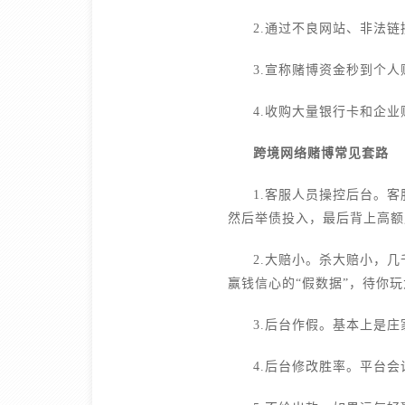
2.通过不良网站、非法
3.宣称赌博资金秒到个人
4.收购大量银行卡和企
跨境网络赌博常见套路
1.客服人员操控后台。
然后举债投入，最后背上高额
2.大赔小。杀大赔小，
赢钱信心的“假数据”，待你
3.后台作假。基本上是
4.后台修改胜率。平台