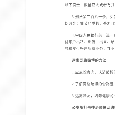
以下罚金；数量巨大或者有其
3.刑法第二百八十条，
处罚金；情节严重的，处3年
4.中国人民银行关于进
付账户出租、出借、出售、给
务和支付账户所有业务，并不
远离网络赌博的方法
1.应戒除贪念，认清赌
2.了解网络赌博的套路
3.远离赌友，培养健康
公安部打击整治跨境网络