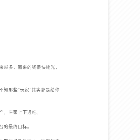
越来越多，赢来的钱很快输光，
不知那些“玩家”其实都是给你
产，庄家上下通吃。
台的最终目标。