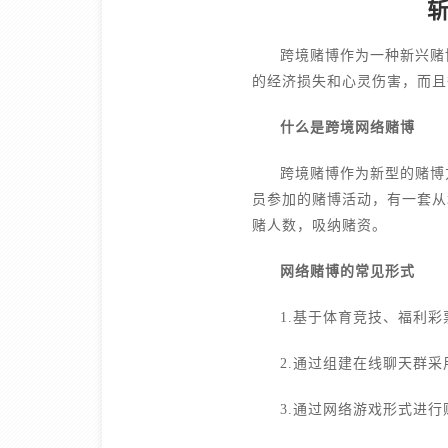
跨境赌博作为一种新兴赌
的经济损失和心灵伤害，而且
什么是跨境网络赌博
跨境赌博作为新型的赌博
员参加的赌博活动，有一套从
赌人数，吸纳赌资。
网络赌博的常见形式
1.基于体育竞技、福利
2.通过组建在线聊天群
3.通过网络游戏形式进行