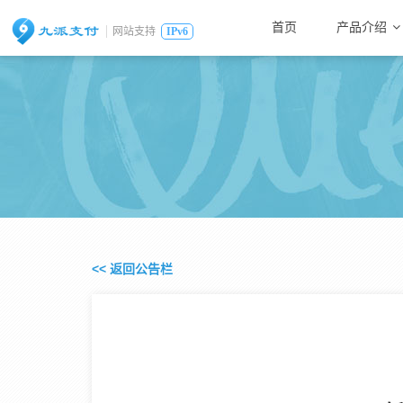
首页
产品介绍
网站支持
IPv6
<< 返回公告栏