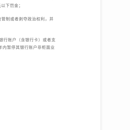
元以下罚金；
役管制或者剥夺政治权利，并
将银行账户（含银行卡）或者支
年内暂停其银行账户非柜面业