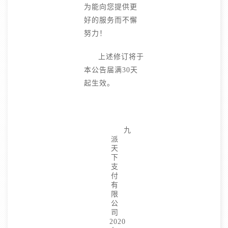
为能向您提供更
好的服务而不懈
努力！
上述修订将于
本公告届满30天
起生效。
九
派
天
下
支
付
有
限
公
司
2020